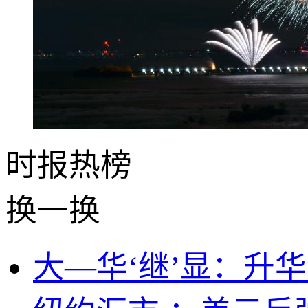
时报
热榜
换一换
大—华‘继’显：升华