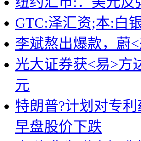
纽约汇市:：美元反
GTC:泽汇资;本:
李斌熬出爆款，蔚<来
光大证券获<易>方达基
元
特朗普?计划对专利
早盘股价下跌