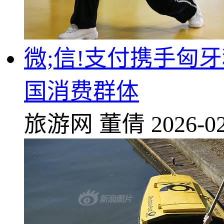
微;信!支付携手匈
国消费群体
旅游网
董倩
2026-02