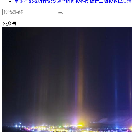
基金
金融
视听
评论
专题
产经
创投
科创板
新三板
投教
ESG
滚
公众号