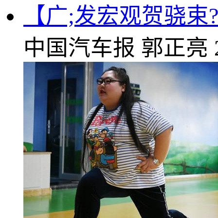
【广;发宏观贺骁束
中国汽车报
郭正亮