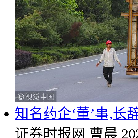
知名药企‘董’事,
证券时报网
曹晨
20