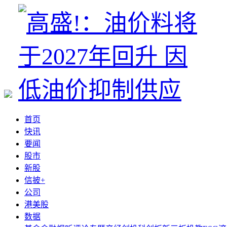
首页
快讯
要闻
股市
新股
信披+
公司
港美股
数据