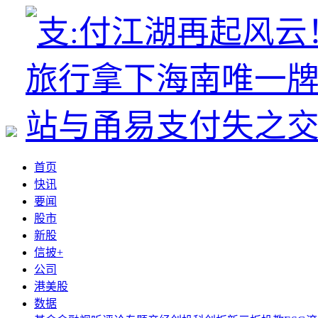
首页
快讯
要闻
股市
新股
信披+
公司
港美股
数据