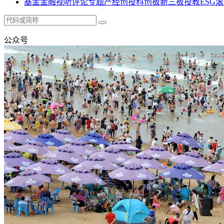
基金
金融
视听
评论
专题
产经
创投
科创板
新三板
投教
ESG
滚
公众号